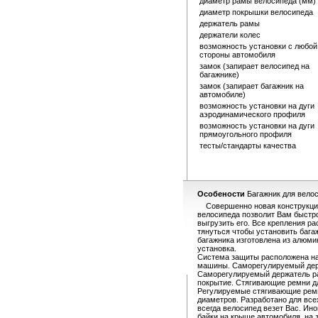
диаметр рамы велосипеда (мм)
диаметр покрышки велосипеда
держатель рамы
держатели колес
возможность установки с любой
стороны автомобиля
замок (запирает велосипед на
багажнике)
замок (запирает багажник на
автомобиле)
возможность установки на дуги
аэродинамического профиля
возможность установки на дуги
прямоугольного профиля
тесты/стандарты качества
Особености
Багажник для велос
Совершенно новая конструкция
велосипеда позволит Вам быстро
выгрузить его. Все крепления р
тянуться чтобы установить бага
багажника изготовлена из алюми
установка.
Система защиты расположена на
машины. Саморегулируемый дер
Саморегулируемый держатель р
покрытие. Стягивающие ремни дл
Регулируемые стягивающие рем
диаметров. Разработано для вс
всегда велосипед везет Вас. Ин
байки на крыше автомобиля, на з