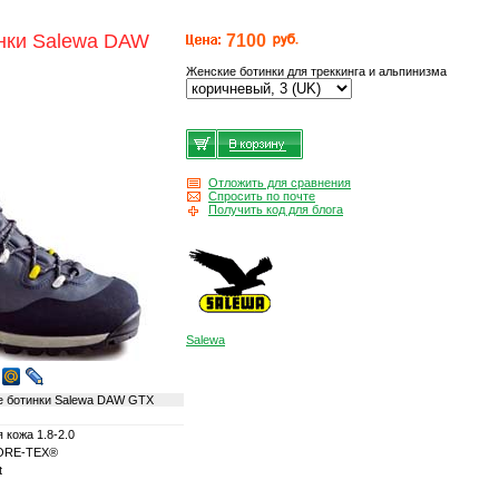
нки Salewa DAW
7100
Женские ботинки для треккинга и альпинизма
Отложить для сравнения
Спросить по почте
Получить код для блога
Salewa
е ботинки Salewa DAW GTX
 кожа 1.8-2.0
GORE-TEX®
t