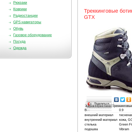
Рюкзаки
Коврики
Треккинговые боти
Радиостанции
GTX
GPS навигаторы
Обувь
Газовое оборудование
Посуда
Одежда
Поделиться…
Характеристики
Треккинговы
Вес
0.9
внешний материал
тисненая
внутренний материал
кожа, 
стелька
Green Fi
подошва
Vibram