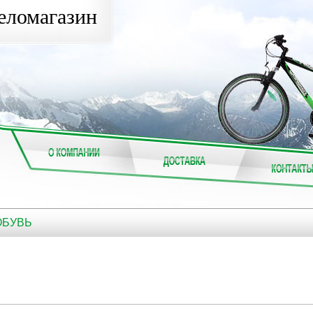
еломагазин
 ОБУВЬ