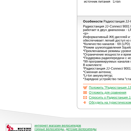
источник питания
Li-ion
Особености
Радиостанция JJ-
Радиостанция JJ-Connect 9001
работает в двух диапазонах - 
<p>
Информативный ЖК-дисплей и у
обеспечивает легкий доступ ко
*Количество каналов - 69 (LPD)
*Режим шумоподавления Squelc
*Преключаемые режимы уровня
*Ограничение мощности и време
*Поддержка радиопередачи с и
*99 программируемых каналов 
В комплекте:
*Радиостанция JJ-Connect 9001
*Сменная антенна;
*Li-Ion аккумулятор;
*Зарядное устройство типа "ста
Положить "Радиостанция JJ
Отложить для сравнения
Спросить о Радиостанция J
Обсудить на туристическо
интернет магазин велосипедов
горные велосипеды
,
детские велосипеды