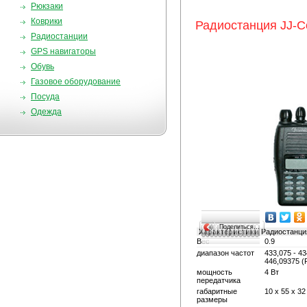
Рюкзаки
Коврики
Радиостанция JJ-C
Радиостанции
GPS навигаторы
Обувь
Газовое оборудование
Посуда
Одежда
Поделиться…
Характеристики
Радиостанци
Вес
0.9
диапазон частот
433,075 - 43
446,09375 
мощность
4 Вт
передатчика
габаритные
10 х 55 х 32
размеры