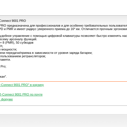
Connect 9001 PRO
 PRO предназначена для профессионалов и для особенно требовательных пользовател
LPD и PMR и имеет радиус уверенного приема до 16* км. Отличается прочным эргоном
добное управление с помощью цифровой клавиатуры позволяет быстро изменять нас
 всему арсеналу функций.
 + 8 (PMR), 50 субкодов
h;
 мощности;
ни передачи/приема в зависимости от уровня заряда батареи;
спользованием ретрансляторов;
памяти.
 Pro;
кан".
-Connect 9001 PRO" в корзину
J-Connect 9001 PRO по почте
м форуме