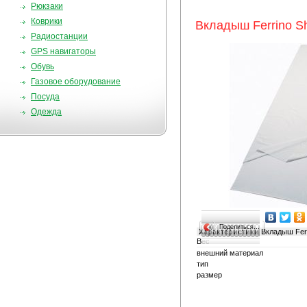
Рюкзаки
Коврики
Вкладыш Ferrino She
Радиостанции
GPS навигаторы
Обувь
Газовое оборудование
Посуда
Одежда
Поделиться…
Характеристики
Вкладыш Ferri
Вес
внешний материал
тип
размер