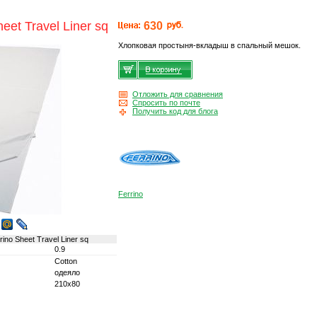
et Travel Liner sq
630
Хлопковая простыня-вкладыш в спальный мешок.
Отложить для сравнения
Спросить по почте
Получить код для блога
Ferrino
no Sheet Travel Liner sq
0.9
Cotton
одеяло
210x80