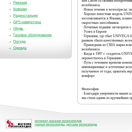
Ben Lawee со своими изобретени
Рюкзаки
велобизнеса.
Коврики
· Новое течение в велоотрасли: 
· Хорошо известная модель UN
Радиостанции
изготавливается в Японии, взаме
GPS навигаторы
скоростных шоссейников.
· Печатные издания заговорили о
Обувь
· Успех в Европе.
Газовое оборудование
· Германия, где сбыт UNIVEGA бы
рынком сбыта качественных вело
Посуда
· Пришедшая из США марка вскор
Одежда
велобизнеса.
· Когда в 1997 г. создатель UNI
переместилось в Германию.
· Путь с течением времени измени
инновационные и эстетичные вело
получаемое от езды; щекотать нер
комфорт.
Философия
· Благодаря уверенности наших 
мы стали одним из крупнейших п
интернет магазин велосипедов
горные велосипеды
,
детские велосипеды